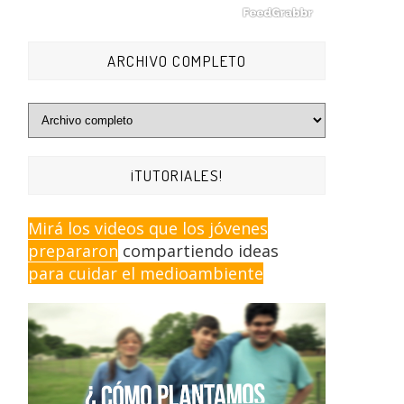
ARCHIVO COMPLETO
¡TUTORIALES!
Mirá los videos que los jóvenes
prepararon
compartiendo ideas
para cuidar el medioambiente