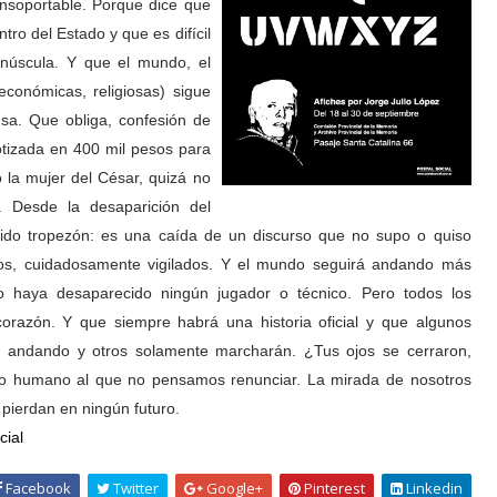
insoportable. Porque dice que
ro del Estado y que es difícil
inúscula. Y que el mundo, el
económicas, religiosas) sigue
sa. Que obliga, confesión de
tizada en 400 mil pesos para
 la mujer del César, quizá no
. Desde la desaparición del
sido tropezón: es una caída de un discurso que no supo o quiso
cios, cuidadosamente vigilados. Y el mundo seguirá andando más
o haya desaparecido ningún jugador o técnico. Pero todos los
razón. Y que siempre habrá una historia oficial y que algunos
án andando y otros solamente marcharán. ¿Tus ojos se cerraron,
cho humano al que no pensamos renunciar. La mirada de nosotros
pierdan en ningún futuro.
cial
Facebook
Twitter
Google+
Pinterest
Linkedin