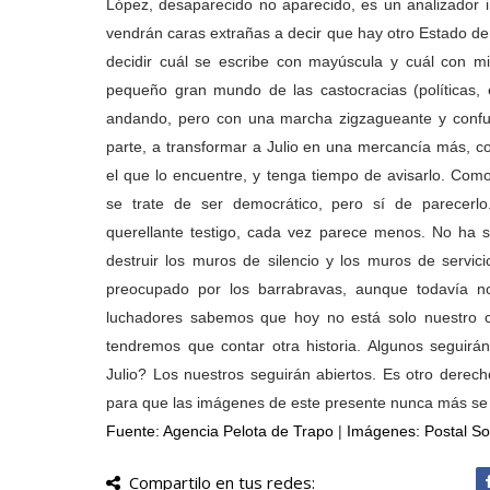
López, desaparecido no aparecido, es un analizador 
vendrán caras extrañas a decir que hay otro Estado dent
decidir cuál se escribe con mayúscula y cuál con m
pequeño gran mundo de las castocracias (políticas, 
andando, pero con una marcha zigzagueante y confu
parte, a transformar a Julio en
una mercancía más, co
el que lo encuentre, y tenga tiempo de avisarlo. Como
se trate de ser democrático, pero sí de parecerlo
querellante testigo, cada vez parece menos. No ha 
destruir los muros de silencio y los muros de servi
preocupado por los barrabravas, aunque todavía n
luchadores sabemos que hoy no está solo nuestro co
tendremos que contar otra historia. Algunos seguir
Julio? Los nuestros seguirán abiertos. Es otro dere
para que las imágenes de este presente nunca más se 
Fuente: Agencia Pelota de Trapo
|
Imágenes: Postal So
Compartilo en tus redes: