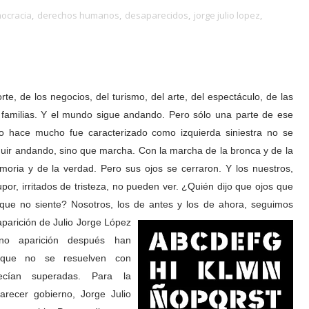
ocracia
,
derechos humanos
,
desaparecidos
,
jorge julio lopez
,
e, de los negocios, del turismo, del arte, del espectáculo, de las
as familias. Y el mundo sigue andando. Pero sólo una parte de ese
o hace mucho fue caracterizado como
izquierda siniestra no se
uir andando, sino que marcha. Con la marcha de la bronca y de la
emoria y de la verdad. Pero sus ojos se cerraron. Y los nuestros,
por, irritados de tristeza, no pueden ver. ¿Quién dijo que ojos que
que no siente? Nosotros, los de antes y los de ahora, seguimos
parición de Julio Jorge López
no aparición después han
 que no se resuelven con
ecían superadas. Para la
arecer gobierno, Jorge Julio