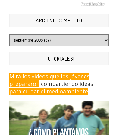
ARCHIVO COMPLETO
¡TUTORIALES!
Mirá los videos que los jóvenes
prepararon
compartiendo ideas
para cuidar el medioambiente