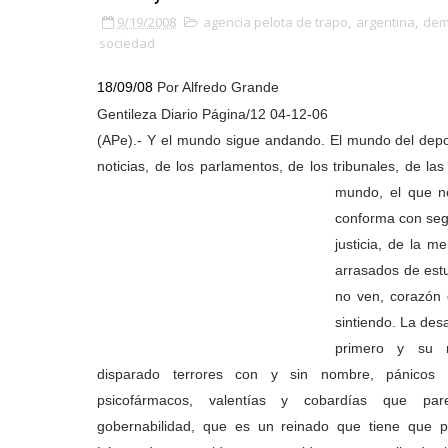
9/19/2008
agencia pelota de trapo
,
argentina
,
dem
sociedad
18/09/08
Por Alfredo Grande
Gentileza Diario Página/12 04-12-06
(APe).- Y el mundo sigue andando. El mundo del deport
noticias, de los parlamentos, de los tribunales, de l
mundo, el que
n
conforma con seg
justicia, de la m
arrasados de estu
no ven, corazón 
sintiendo.
La desa
primero y su 
disparado terrores con y sin nombre, pánicos
psicofármacos, valentías y cobardías que
par
gobernabilidad, que es un reinado que tiene que p