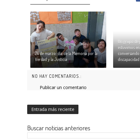
Un grupo de 
estuvimos en
24 de marzo: día de la Memoria por la
conversando s
Verdad y la Justicia
discapacidad
NO HAY COMENTARIOS.:
Publicar un comentario
Entrada más reciente
Buscar noticias anteriores