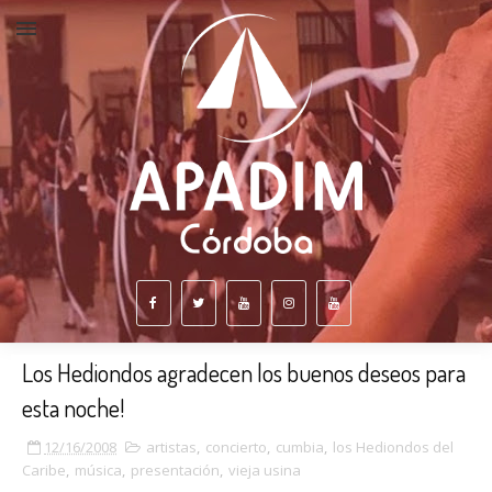
Los Hediondos agradecen los buenos deseos para
esta noche!
12/16/2008
artistas
,
concierto
,
cumbia
,
los Hediondos del
Caribe
,
música
,
presentación
,
vieja usina