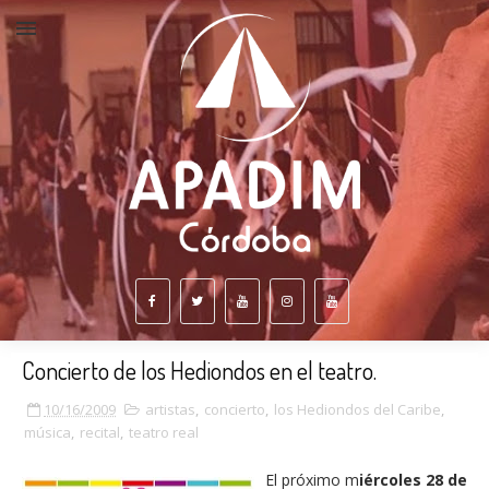
Concierto de los Hediondos en el teatro.
10/16/2009
artistas
,
concierto
,
los Hediondos del Caribe
,
música
,
recital
,
teatro real
El próximo m
iércoles 28 de