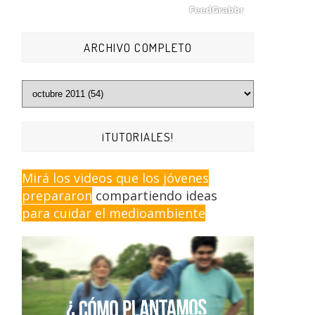
ARCHIVO COMPLETO
¡TUTORIALES!
Mirá los videos que los jóvenes
prepararon
compartiendo ideas
para cuidar el medioambiente