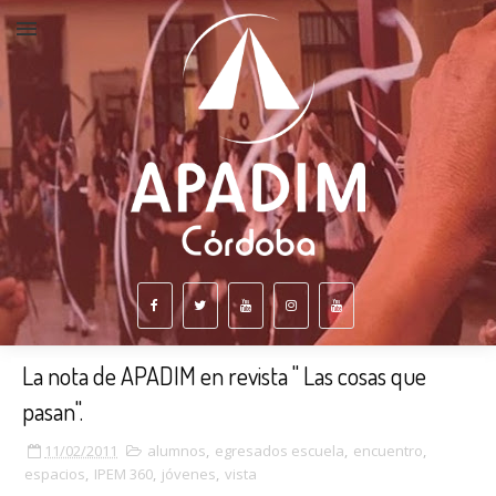
La nota de APADIM en revista " Las cosas que
pasan".
11/02/2011
alumnos
,
egresados escuela
,
encuentro
,
espacios
,
IPEM 360
,
jóvenes
,
vista