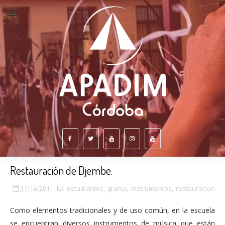
Restauración de Djembe.
11/14/2011
estudiantes
,
granja
,
instrumentos
,
restauracion
Como elementos tradicionales y de uso común, en la escuela
se encuentran diversos instrumentos de música que están