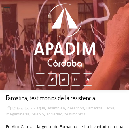
Famatina, testimonios de la resistencia.
1/16/2012
agua
,
asamblea
,
derechos
,
Famatina
,
lucha
,
megamineria
,
pueblo
,
sociedad
,
testimonios
En Alto Carrizal, la gente de Famatina se ha levantado en una