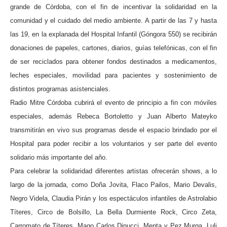
grande de Córdoba, con el fin de incentivar la solidaridad en la
comunidad y el cuidado del medio ambiente. A partir de las 7 y hasta
las 19, en la explanada del Hospital Infantil (Góngora 550) se recibirán
donaciones de papeles, cartones, diarios, guías telefónicas, con el fin
de ser reciclados para obtener fondos destinados a medicamentos,
leches especiales, movilidad para pacientes y sostenimiento de
distintos programas asistenciales.
Radio Mitre Córdoba cubrirá el evento de principio a fin con móviles
especiales, además Rebeca Bortoletto y Juan Alberto Mateyko
transmitirán en vivo sus programas desde el espacio brindado por el
Hospital para poder recibir a los voluntarios y ser parte del evento
solidario más importante del año.
Para celebrar la solidaridad diferentes artistas ofrecerán shows, a lo
largo de la jornada, como Doña Jovita, Flaco Pailos, Mario Devalis,
Negro Videla, Claudia Pirán y los espectáculos infantiles de Astrolabio
Títeres, Circo de Bolsillo, La Bella Durmiente Rock, Circo Zeta,
Carromato de Títeres, Mago Carlos Dinucci, Menta y Pez Murga, Luli