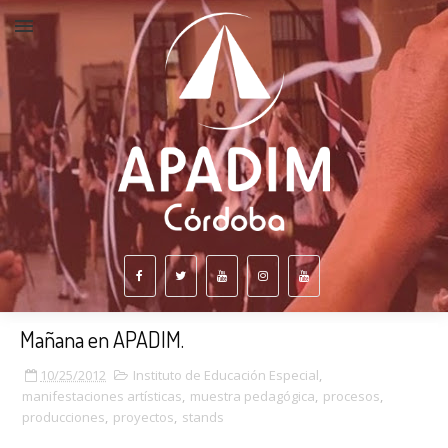
Mañana en APADIM.
10/25/2012
Instituto de Educación Especial
,
manifestaciones artísticas
,
muestra pedagógica
,
procesos
,
producciones
,
proyectos
,
stands