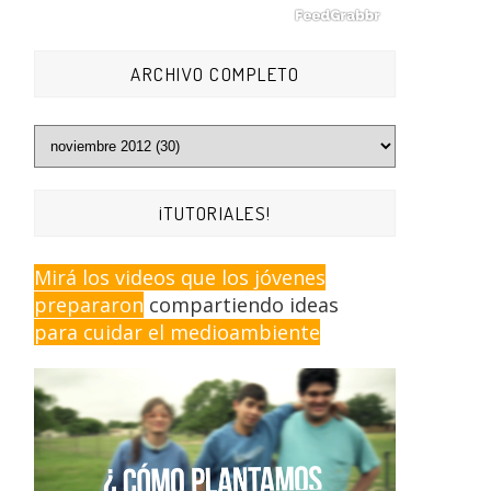
ARCHIVO COMPLETO
¡TUTORIALES!
Mirá los videos que los jóvenes
prepararon
compartiendo ideas
para cuidar el medioambiente