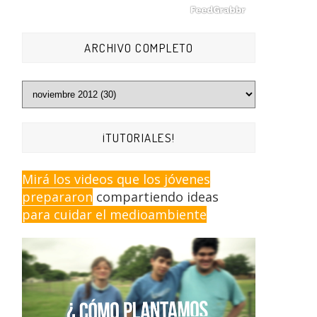
ARCHIVO COMPLETO
¡TUTORIALES!
Mirá los videos que los jóvenes
prepararon
compartiendo ideas
para cuidar el medioambiente