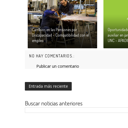
Cambios en las Pensiones por
Oportunidade
Discapacidad - Compatibilidad con el
auxiliar en ja
empleo.
UNC - APADI
NO HAY COMENTARIOS.:
Publicar un comentario
Entrada más reciente
Buscar noticias anteriores