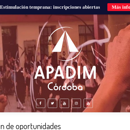
Estimulación temprana: inscripciones abiertas
Más inf
É HACEMOS?
FAMILIAS
CURSOS DE FORMACIÓN
ón de oportunidades