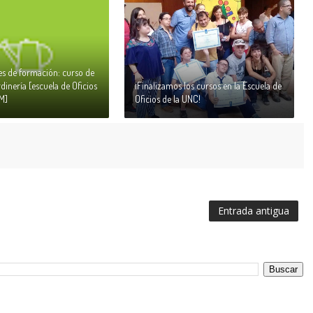
s de formación: curso de
rdinería [escuela de Oficios
¡Finalizamos los cursos en la Escuela de
M]
Oficios de la UNC!
Entrada antigua