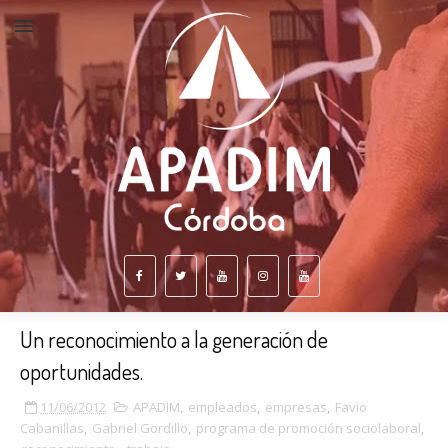
Un reconocimiento a la generación de
oportunidades.
11/06/2012
APADIM
,
empleados
,
empresas
,
Favio
Cabanillas
,
Gabriel Gordillo
,
programa de promoción sociolaboral
,