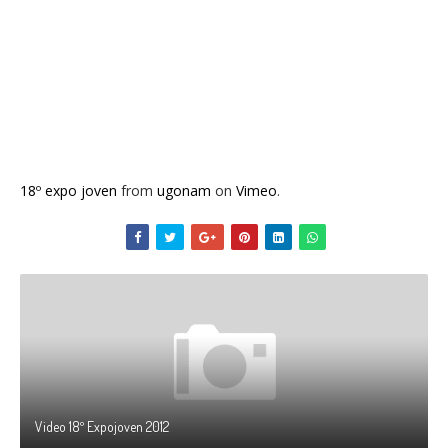
18º expo joven
from
ugonam
on
Vimeo
.
Video 18º Expojoven 2012