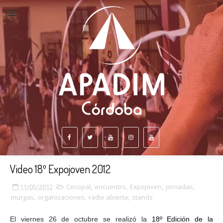
Video 18º Expojoven 2012
11/05/2012
Cecopal
,
encuentro
,
Expojoven
,
jornadas
,
murgas
,
organizaciones
,
radio abierta
,
stands
El viernes 26 de octubre se realizó la
18º Edición de la