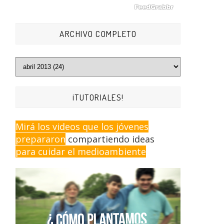
ARCHIVO COMPLETO
¡TUTORIALES!
Mirá los videos que los jóvenes
prepararon
compartiendo ideas
para cuidar el medioambiente