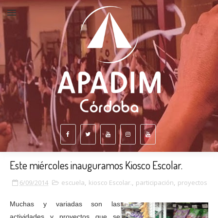
Este miércoles inauguramos Kiosco Escolar.
6/09/2014
escuela
,
kiosco Escolar.
,
participación
,
proyectos
Muchas y variadas son las
actividades y proyectos que se