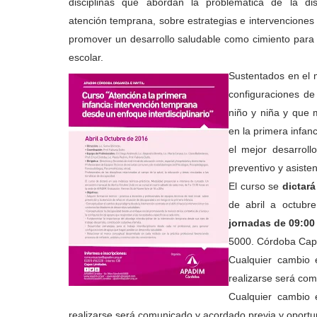
disciplinas que abordan la problemática de la di
atención temprana, sobre estrategias e intervenciones
promover un desarrollo saludable como cimiento para su
escolar.
Sustentados en el 
configuraciones de
niño y niña y que m
en la primera infan
el mejor desarroll
preventivo y asisten
El curso se
dictará
de abril a octubre
jornadas de 09:00
5000. Córdoba Capi
Cualquier cambio 
realizarse
será com
Cualquier cambio 
realizarse
será comunicado y
acordado
previa y
oportu