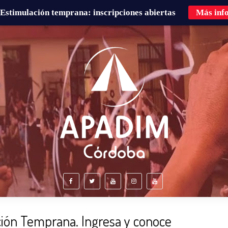
Estimulación temprana: inscripciones abiertas
Más inf
É HACEMOS?
FAMILIAS
CURSOS DE FORMACIÓN
ión Temprana. Ingresa y conoce