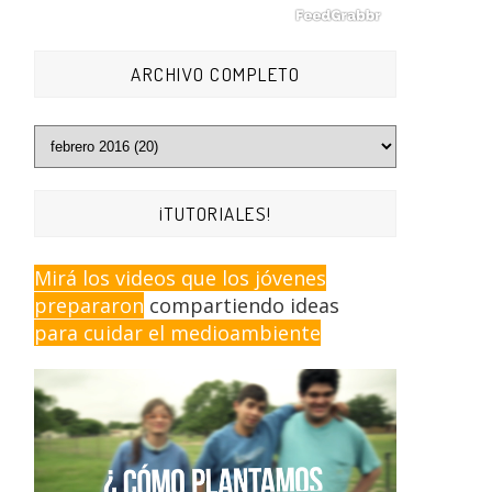
ARCHIVO COMPLETO
¡TUTORIALES!
Mirá los videos que los jóvenes
prepararon
compartiendo ideas
para cuidar el medioambiente