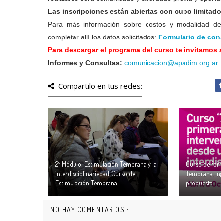
Las inscripciones están abiertas con cupo limitad
Para más información sobre costos y modalidad de 
completar allí los datos solicitados:
Formulario de con
Para descargar el programa del curso te invitamos 
Informes y Consultas:
comunicacion@apadim.org.ar
Compartilo en tus redes:
2º Módulo: Estimulación Temprana y la
Curso de for
interdisciplinariedad. Curso de
Temprana. In
Estimulación Temprana.
propuesta.
NO HAY COMENTARIOS.: