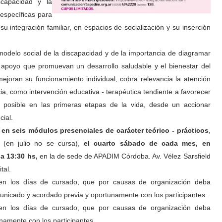
scapacidad y la
 específicas para
 integración familiar, en espacios de socialización y su inserción
modelo social de la discapacidad y de la importancia de diagramar
 apoyo que promuevan un desarrollo saludable y el bienestar del
ejoran su funcionamiento individual, cobra relevancia la atención
cia, como intervención educativa - terapéutica tendiente a favorecer
o posible en las primeras etapas de la vida, desde un accionar
cial.
 en seis módulos presenciales de carácter teórico - prácticos
,
 (en julio no se cursa),
el cuarto sábado de cada mes, en
 a 13:30 hs,
en la de sede de APADIM Córdoba. Av. Vélez Sarsfield
tal.
en los día
s
de cursado,
qu
e por causas de organizaci
ón deba
unicado y
acordado
previa y
oportunamente con los participantes.
en los día
s
de cursado,
qu
e por causas de organizaci
ón deba
namente con los participantes.