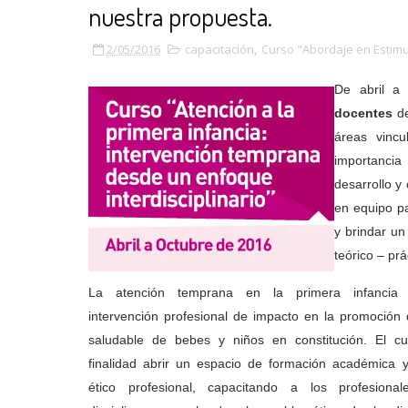
nuestra propuesta.
2/05/2016
capacitación
,
Curso "Abordaje en Estimu
De abril a
docentes
d
áreas vincu
importancia
desarrollo y 
en equipo pa
y brindar un
teórico – pr
La atención temprana en la primera infancia 
intervención profesional de impacto en la promoción 
saludable de bebes y niños en constitución. El c
finalidad abrir un espacio de formación académica y
ético profesional, capacitando a los profesional