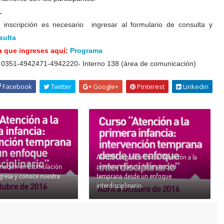
o.
inscripción es necesario ingresar al formulario de consulta y
sulta
a que ingreses aquí:
Programa
0351-4942471-4942220- Interno 138 (área de comunicación)
Facebook
Twitter
Google+
Pinterest
Linkedin
APADIM organiza Curso “Atención a la
mación en Estimulación
primera infancia. Intervención
gresa y conoce nuestra
temprana desde un enfoque
interdisciplinario.