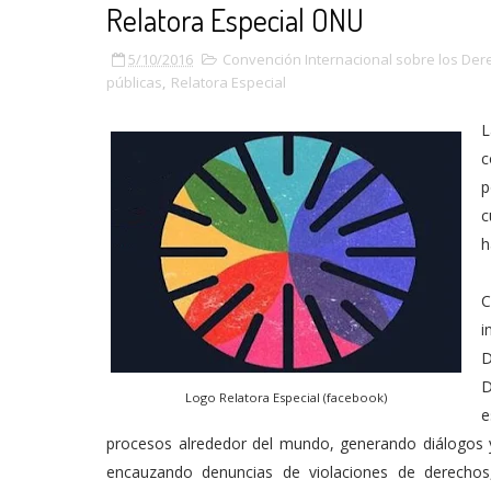
Relatora Especial ONU
5/10/2016
Convención Internacional sobre los Der
públicas
,
Relatora Especial
L
c
p
c
h
C
i
D
D
Logo Relatora Especial (facebook)
e
procesos alrededor del mundo, generando diálogos y
encauzando denuncias de violaciones de derechos