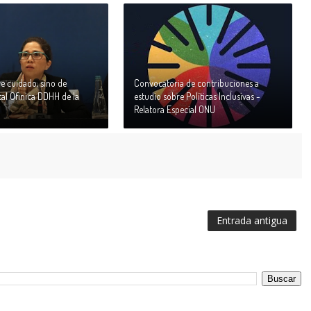
de cuidado, sino de
Convocatoria de contribuciones a
al Ofinica DDHH de la
estudio sobre Políticas Inclusivas -
Relatora Especial ONU
Entrada antigua