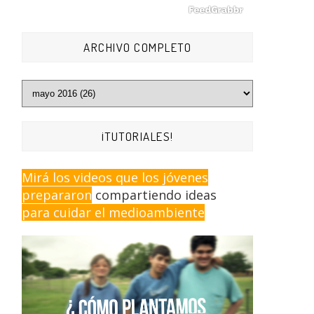
ARCHIVO COMPLETO
¡TUTORIALES!
Mirá los videos que los jóvenes
prepararon
compartiendo ideas
para cuidar el medioambiente