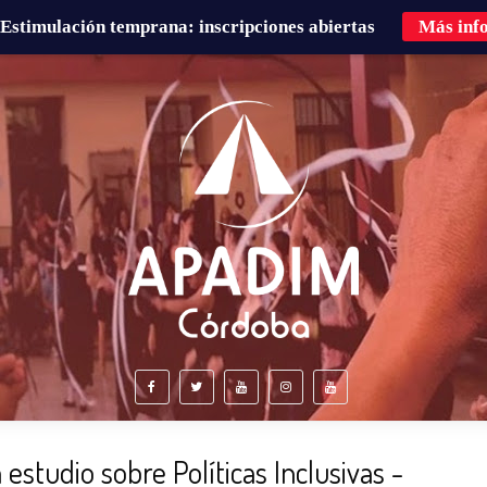
Estimulación temprana: inscripciones abiertas
Más inf
É HACEMOS?
FAMILIAS
CURSOS DE FORMACIÓN
estudio sobre Políticas Inclusivas -