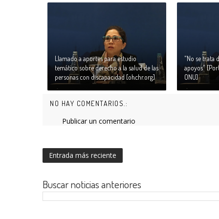
Llamado a aportes para estudio
"No se trata 
temático sobre derecho a la salud de las
apoyos" [Port
personas con discapacidad [ohchr.org]
ONU]
NO HAY COMENTARIOS.:
Publicar un comentario
Entrada más reciente
Buscar noticias anteriores