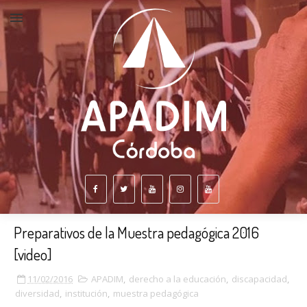
Preparativos de la Muestra pedagógica 2016
[video]
11/02/2016
APADIM
,
derecho a la educación
,
discapacidad
,
diversidad
,
institución
,
muestra pedagógica