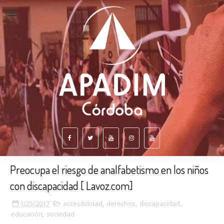
Preocupa el riesgo de analfabetismo en los niños
con discapacidad [ Lavoz.com]
1/25/2017
accesibilidad
,
derechos
,
discapacidad
,
educación
,
sociedad