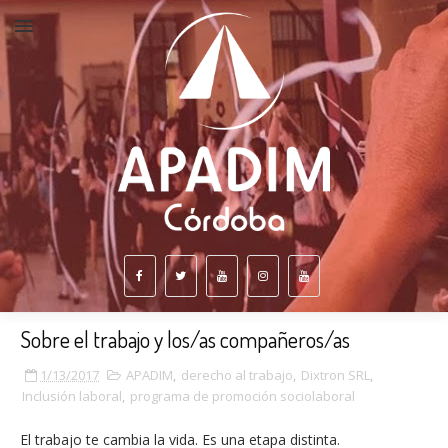
Sobre el trabajo y los/as compañeros/as
1/13/2017
APADIM
,
derecho al trabajo
,
Dixtron SRL
,
Inclusión laboral
,
programa de promoción sociolaboral
El trabajo te cambia la vida. Es una etapa distinta.