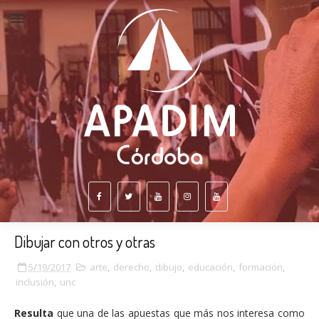
Dibujar con otros y otras
5/19/2017
arte
,
derecho
,
dibujo
,
educación
,
formación
,
inclusión
,
unc
Resulta
que una de las apuestas que más nos interesa como