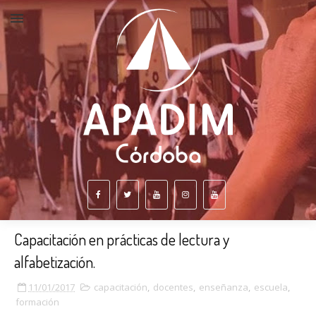
Capacitación en prácticas de lectura y
alfabetización.
11/01/2017
capacitación
,
docentes
,
enseñanza
,
escuela
,
formación