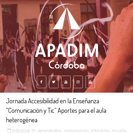
Jornada Accesibilidad en la Enseñanza
“Comunicación y Tic” Aportes para el aula
heterogénea
9/05/2018
aprendizajes
,
comunicación
,
educación
,
escuela
,