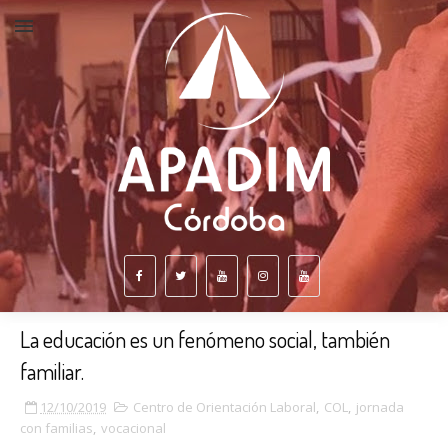
La educación es un fenómeno social, también
familiar.
12/10/2019
Centro de Orientación Laboral
,
COL
,
jornada
con familias
,
vocacional