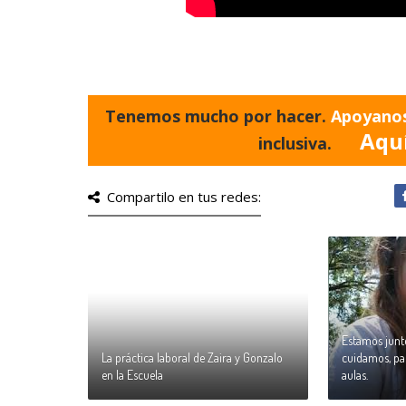
Tenemos mucho por hacer.
Apoyano
Aqu
inclusiva.
Compartilo en tus redes:
Estamos junt
La práctica laboral de Zaira y Gonzalo
cuidamos, par
en la Escuela
aulas.