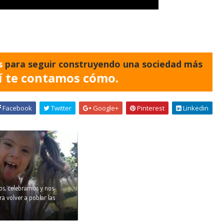
s
para seguir construyendo una sociedad más
í te contamos cómo.
Facebook
Twitter
Google+
Pinterest
Linkedin
os, celebramos y nos
a volver a poblar las