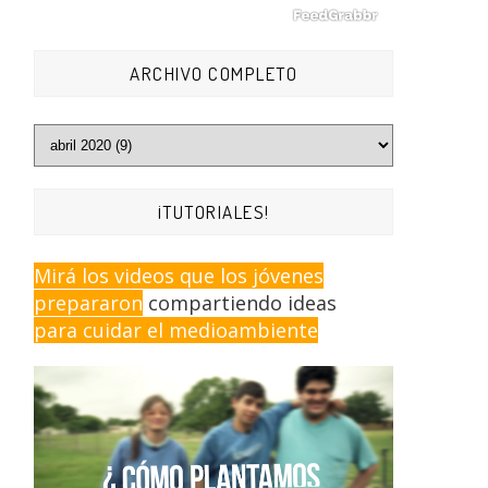
ARCHIVO COMPLETO
¡TUTORIALES!
Mirá los videos que los jóvenes
prepararon
compartiendo ideas
para cuidar el medioambiente