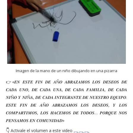
Imagen de la mano de un niño dibujando en una pizarra
👉«𝑬𝑵 𝑬𝑺𝑻𝑬 𝑭𝑰𝑵 𝑫𝑬 𝑨Ñ𝑶 𝑨𝑩𝑹𝑨𝒁𝑨𝑴𝑶𝑺 𝑳𝑶𝑺 𝑫𝑬𝑺𝑬𝑶𝑺 𝑫𝑬
𝑪𝑨𝑫𝑨 𝑼𝑵𝑶, 𝑫𝑬 𝑪𝑨𝑫𝑨 𝑼𝑵𝑨, 𝑫𝑬 𝑪𝑨𝑫𝑨 𝑭𝑨𝑴𝑰𝑳𝑰𝑨, 𝑫𝑬 𝑪𝑨𝑫𝑨
𝑵𝑰Ñ𝑶 𝒀 𝑵𝑰Ñ𝑨, 𝑫𝑬 𝑪𝑨𝑫𝑨 𝑰𝑵𝑻𝑬𝑮𝑹𝑨𝑵𝑻𝑬 𝑫𝑬 𝑵𝑼𝑬𝑺𝑻𝑹𝑶 𝑬𝑸𝑼𝑰𝑷𝑶.
𝑬𝑺𝑻𝑬 𝑭𝑰𝑵 𝑫𝑬 𝑨Ñ𝑶 𝑨𝑩𝑹𝑨𝒁𝑨𝑴𝑶𝑺 𝑳𝑶𝑺 𝑫𝑬𝑺𝑬𝑶𝑺, 𝒀 𝑳𝑶𝑺
𝑪𝑶𝑴𝑷𝑨𝑹𝑻𝑰𝑴𝑶𝑺, 𝑳𝑶𝑺 𝑯𝑨𝑪𝑬𝑴𝑶𝑺 𝑫𝑬 𝑻𝑶𝑫𝑶𝑺… 𝑷𝑶𝑹𝑸𝑼𝑬 𝑵𝑶𝑺
𝑷𝑬𝑵𝑺𝑨𝑴𝑶𝑺 𝑬𝑵 𝑪𝑶𝑴𝑼𝑵𝑰𝑫𝑨𝑫»
👇 
Activale el volumen a este video