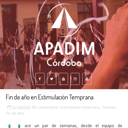
Fin de año en Estimulación Temprana
12/18/2020
comunidad
,
estimulación temprana
,
familias
,
fin de año
ace un par de semanas, desde el equipo de