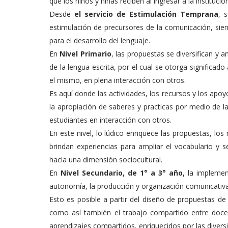
que los niños y niñas reciben al ingresar a la institución
Desde
el servicio de Estimulación Temprana
, 
estimulación de precursores de la comunicación, sien
para el desarrollo del lenguaje.
En
Nivel Primario
, las propuestas se diversifican y a
de la lengua escrita, por el cual se otorga significa
el mismo, en plena interacción con otros.
Es aquí donde las actividades, los recursos y los apoy
la apropiación de saberes y practicas por medio de las
estudiantes en interacción con otros.
En este nivel, lo lúdico enriquece las propuestas, lo
brindan experiencias para ampliar el vocabulario y s
hacia una dimensión sociocultural.
En
Nivel Secundario, de 1° a 3° año,
la implement
autonomía, la producción y organización comunicativa 
Esto es posible a partir del diseño de propuestas d
como así también el trabajo compartido entre docen
aprendizajes compartidos, enriquecidos por las diversi