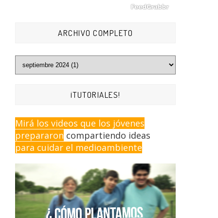
ARCHIVO COMPLETO
¡TUTORIALES!
Mirá los videos que los jóvenes
prepararon
compartiendo ideas
para cuidar el medioambiente