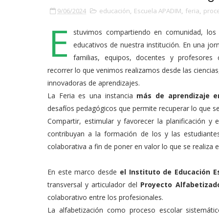
9/06/2024
educación
,
Escuela APADIM
,
feria
,
proc
E
stuvimos compartiendo en comunidad, los pr
educativos de nuestra institución. En una jorn
familias, equipos, docentes y profesores 
recorrer lo que venimos realizamos desde las ciencia
innovadoras de aprendizajes.
La Feria es una instancia
más de aprendizaje 
desafíos pedagógicos que permite recuperar lo que se
Compartir, estimular y favorecer la planificación y 
contribuyan a la formación de los y las estudiante
colaborativa a fin de poner en valor lo que se realiza 
En este marco desde
el Instituto de Educación E
transversal y articulador del
Proyecto Alfabetizad
colaborativo entre los profesionales.
La alfabetización como proceso escolar sistemáti