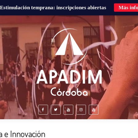
Estimulación temprana: inscripciones abiertas
Más inf
É HACEMOS?
FAMILIAS
CURSOS DE FORMACIÓN
ía e Innovación