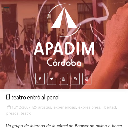
El teatro entró al penal
10/12/2007
artistas
,
experiencias
,
expresiones
,
libertad
,
presos
,
teatro
Un grupo de internos de la
cárcel de Bouwer se anima a
hacer