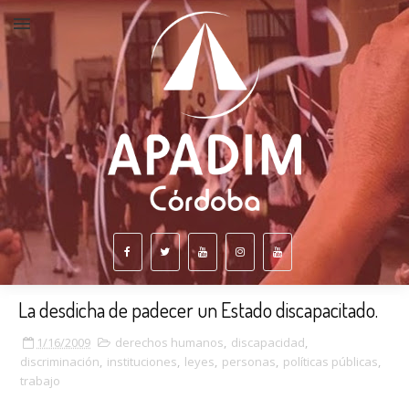
La desdicha de padecer un Estado discapacitado.
1/16/2009
derechos humanos
,
discapacidad
,
discriminación
,
instituciones
,
leyes
,
personas
,
políticas públicas
,
trabajo