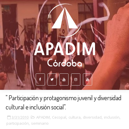
" Participación y protagonismo juvenil y diversidad
cultural e inclusión social".
3/31/2010
APADIM
,
Cecopal
,
cultura
,
diversidad
,
inclusión
,
participación
,
seminario