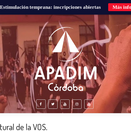
Estimulación temprana: inscripciones abiertas
Más inf
É HACEMOS?
FAMILIAS
CURSOS DE FORMACIÓN
tural de la VOS.