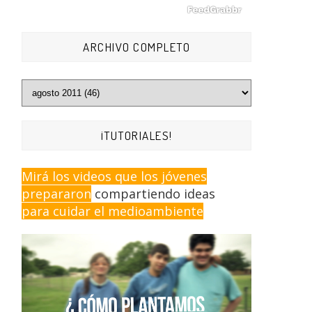
ARCHIVO COMPLETO
¡TUTORIALES!
Mirá los videos que los jóvenes
prepararon
compartiendo ideas
para cuidar el medioambiente