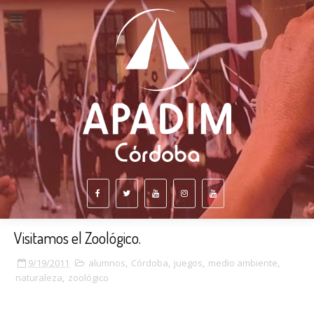
Visitamos el Zoológico.
9/19/2011
alumnos
,
Córdoba
,
juegos
,
medio ambiente
,
naturaleza
,
zoológico