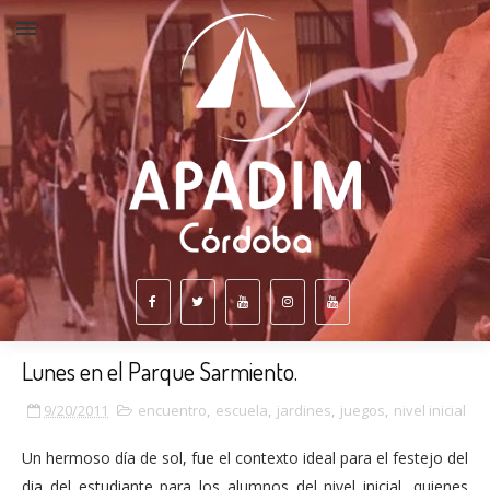
Lunes en el Parque Sarmiento.
9/20/2011
encuentro
,
escuela
,
jardines
,
juegos
,
nivel inicial
Un hermoso día de sol, fue el contexto ideal para el festejo del
dia del estudiante para los alumnos del nivel inicial, quienes