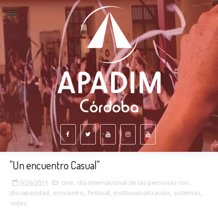
"Un encuentro Casual"
9/26/2011
cine
,
día internacional de las personas con
discapacidad
,
encuentro
,
festival
,
institucionalización
,
sistemas
,
video