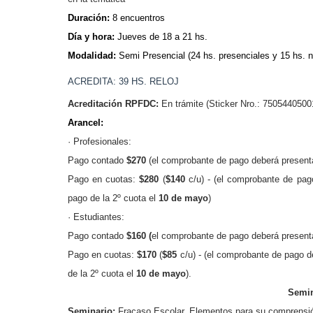
Duración:
8 encuentros
Día y hora:
Jueves de 18 a 21 hs.
Modalidad:
Semi Presencial (24 hs. presenciales y 15 hs. n
ACREDITA: 39 HS. RELOJ
Acreditación RPFDC:
En trámite (Sticker Nro.: 7505440500
Arancel:
· Profesionales:
Pago contado
$270
(
el comprobante de pago deberá present
Pago en cuotas:
$280
(
$140
c/u) -
(el comprobante de pag
pago de la 2º cuota el
10 de mayo
)
· Estudiantes:
Pago contado
$160 (
el comprobante de pago
deberá present
Pago en cuotas:
$170
(
$85
c/u) -
(el comprobante de pago d
de la 2º cuota el
10 de mayo
).
Semin
Seminario:
Fracaso Escolar. Elementos para su comprensió