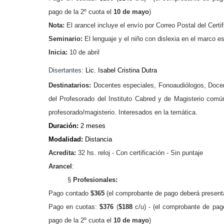
pago de la 2º cuota el
10 de mayo
)
Nota:
El arancel incluye el envío por Correo Postal del Certif
Seminario:
El lenguaje y el niño con dislexia en el marco e
Inicia:
10 de abril
Disertantes:
Lic. Isabel Cristina Dutra
Destinatarios:
Docentes especiales, Fonoaudiólogos, Doce
del Profesorado del Instituto Cabred y
de Magisterio común
profesorado/magisterio.
Interesados en la temática.
Duración:
2 meses
Modalidad:
Distancia
Acredita:
32 hs. reloj - Con certificación - Sin puntaje
Arancel
:
§
Profesionales:
Pago contado
$365
(
el comprobante de pago deberá present
Pago en cuotas:
$376
(
$188
c/u) -
(el comprobante de pag
pago de la 2º cuota el
10 de mayo
)