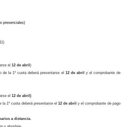
o presenciales)
11)
arse el
12 de abril
)
o de la
1º
cuota deberá presentarse el
12 de abril
y
el comprobante de
arse el
12 de abril)
e la
1º
cuota deberá presentarse el
12 de abril
y
el comprobante de pago
arios a distancia.
n y abordaje