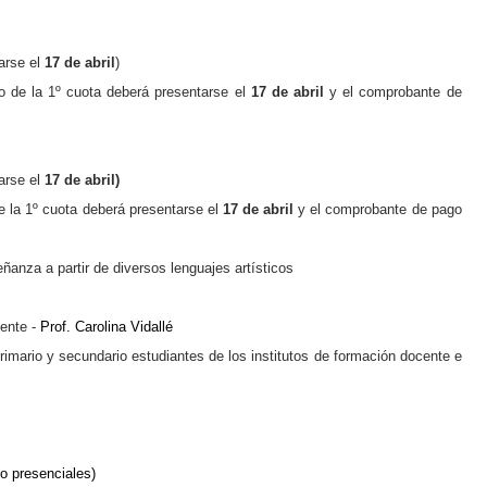
arse el
17
de abril
)
o de la
1º
cuota deberá presentarse el
17 de abril
y
el comprobante de
arse el
17
de abril)
e la
1º
cuota deberá presentarse el
17
de abril
y
el comprobante de pago
nza a partir de diversos lenguajes artísticos
lente -
Prof. Carolina Vidallé
rimario y secundario estudiantes de los institutos de formación docente e
o presenciales)