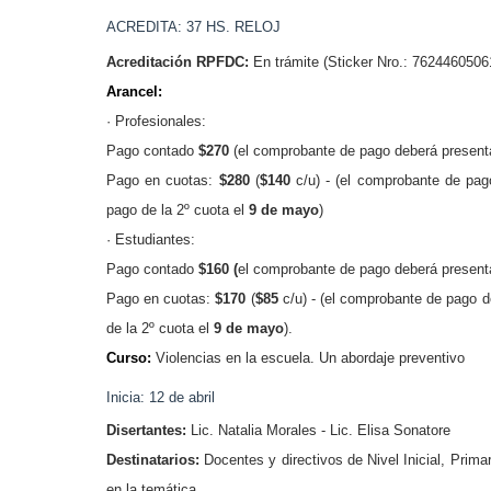
ACREDITA: 37 HS. RELOJ
Acreditación RPFDC:
En trámite (Sticker Nro.: 7624460506
Arancel:
· Profesionales:
Pago contado
$270
(
el comprobante de pago deberá present
Pago en cuotas:
$280
(
$140
c/u) -
(el comprobante de pag
pago de la 2º cuota el
9 de mayo
)
· Estudiantes:
Pago contado
$160 (
el comprobante de pago
deberá present
Pago en cuotas:
$170
(
$85
c/u) -
(el comprobante de pago d
de la 2º cuota el
9 de mayo
).
Curso:
Violencias en la escuela. Un abordaje preventivo
Inicia: 12 de abril
Disertantes:
Lic. Natalia Morales - Lic. Elisa Sonatore
Destinatarios:
Docentes y directivos de Nivel Inicial, Prim
en la temática