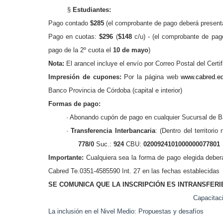
§
Estudiantes:
Pago contado
$285
(el comprobante de pago
deberá present
Pago en cuotas:
$296
(
$148
c/u) -
(el comprobante de pag
pago de la 2º cuota el
10 de mayo
)
Nota:
El arancel incluye el envío por Correo Postal del Certif
Impresión de cupones:
Por la página web
www.cabred.ed
Banco Provincia de Córdoba (capital e interior)
Formas de pago:
· Abonando cupón de pago en cualquier Sucursal de 
·
Transferencia Interbancaria
: (Dentro del territor
778/0
Suc.:
924
CBU:
0200924101000000077801
Importante:
Cualquiera sea la forma de pago elegida deberá
Cabred Te.0351-4585590 Int. 27 en las fechas establecidas
SE COMUNICA QUE LA INSCRIPCIÓN ES INTRANSFERI
Capacitaci
La inclusión en el Nivel Medio: Propuestas y desafíos