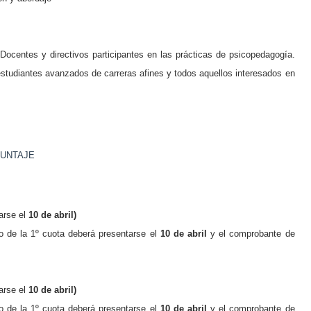
 Docentes y directivos participantes en las prácticas de psicopedagogía.
tudiantes avanzados de carreras afines y todos aquellos interesados en
PUNTAJE
arse el
10 de abril)
o de la
1º
cuota deberá presentarse el
10 de abril
y
el comprobante de
arse el
10 de abril)
o de la
1º
cuota deberá presentarse el
10 de abril
y
el comprobante de