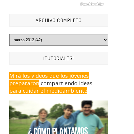
ARCHIVO COMPLETO
¡TUTORIALES!
Mirá los videos que los jóvenes
prepararon
compartiendo ideas
para cuidar el medioambiente