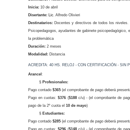
Inicia:
10 de abril
Disertante:
Lic.
Alfredo Olivieri
Destinatarios:
Docentes y directivos de todos los niveles.
Psicopedagogos, ayudantes de gabinete psicopedagógico, es
la problemática
Duración:
2 meses
Modalidad:
Distancia
ACREDITA: 40 HS. RELOJ - CON CERTIFICACIÓN - SIN 
Arancel
:
§
Profesionales:
Pago contado
$365
(
el comprobante de pago deberá present
Pago en cuotas:
$376
(
$188
c/u) -
(el comprobante de pag
pago de la 2º cuota el
10 de mayo
)
§
Estudiantes:
Pago contado
$285
(el comprobante de pago
deberá present
Pago en cuotas:
$296
(
$148
c/u) -
(el comprobante de pag