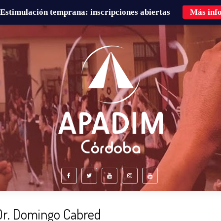
Estimulación temprana: inscripciones abiertas
Más inf
É HACEMOS?
FAMILIAS
CURSOS DE FORMACIÓN
 Dr. Domingo Cabred