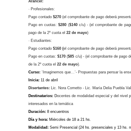
Arancel:
· Profesionales:
Pago contado
$270
(
el comprobante de pago deberá present
Pago en cuotas:
$280
(
$140
c/u) -
(el comprobante de pag
pago de la 2º cuota el
22 de mayo
)
· Estudiantes:
Pago contado
$160 (
el comprobante de pago
deberá present
Pago en cuotas:
$170
(
$85
c/u) -
(el comprobante de pago d
de la 2º cuota el
22 de mayo
).
Curso:
¨Imaginemos que…¨- Propuestas para pensar la enseña
Inicia:
11 de abril
Disertantes:
Lic. Nora Cometto - Lic. María Delia Puebla Va
Destinatarios:
D
ocentes de modalidad especial y del nivel p
interesados en la temática
Duración:
8 encuentros
Día y hora:
Miércoles de 18 a 21 hs.
Modalidad:
Semi Presencial (24 hs. presenciales y 13 hs. n