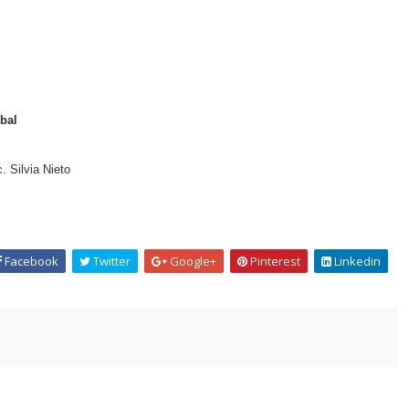
bal
c. Silvia Nieto
Facebook
Twitter
Google+
Pinterest
Linkedin