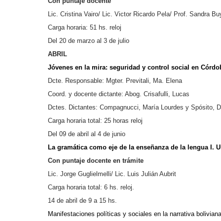
Con puntaje docente
Lic. Cristina Vairo/ Lic. Victor Ricardo Pela/ Prof. Sandra B
Carga horaria: 51 hs. reloj
Del 20 de marzo al 3 de julio
ABRIL
Jóvenes en la mira: seguridad y control social en Córdo
Dcte. Responsable: Mgter. Previtali, Ma. Elena
Coord. y docente dictante: Abog. Crisafulli, Lucas
Dctes. Dictantes: Compagnucci, María Lourdes y Spósito, D
Carga horaria total: 25 horas reloj
Del 09 de abril al 4 de junio
La gramática como eje de la enseñanza de la lengua I. U
Con puntaje docente en trámite
Lic. Jorge Guglielmelli/ Lic. Luis Julián Aubrit
Carga horaria total: 6 hs. reloj.
14 de abril de 9 a 15 hs.
Manifestaciones políticas y sociales en la narrativa bolivian