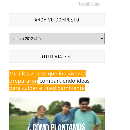
ARCHIVO COMPLETO
¡TUTORIALES!
Mirá los videos que los jóvenes
prepararon
compartiendo ideas
para cuidar el medioambiente