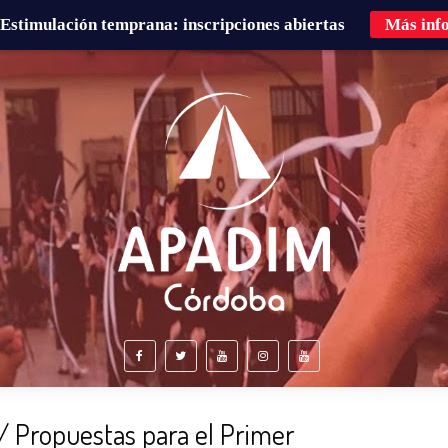
Estimulación temprana: inscripciones abiertas
Más inf
É HACEMOS?
FAMILIAS
CURSOS DE FORMACIÓN
/ Propuestas para el Primer