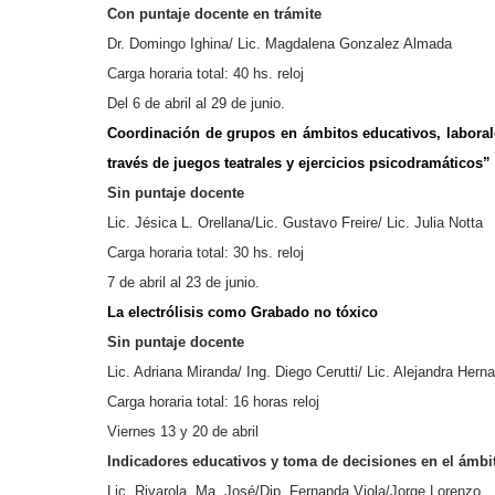
Con puntaje docente en trámite
Dr. Domingo Ighina/ Lic. Magdalena Gonzalez Almada
Carga horaria total: 40 hs. reloj
Del 6 de abril al 29 de junio.
Coordinación de grupos en ámbitos educativos, laborale
través de juegos teatrales y ejercicios psicodramáticos”
Sin puntaje docente
Lic. Jésica L. Orellana/Lic. Gustavo Freire/ Lic. Julia Notta
Carga horaria total: 30 hs. reloj
7 de abril al 23 de junio.
La electrólisis como Grabado no tóxico
Sin puntaje docente
Lic. Adriana Miranda/ Ing. Diego Cerutti/ Lic. Alejandra Hern
Carga horaria total: 16 horas reloj
Viernes 13 y 20 de abril
Indicadores educativos y toma de decisiones en el ámbi
Lic. Rivarola, Ma. José/Dip. Fernanda Viola/Jorge Lorenzo