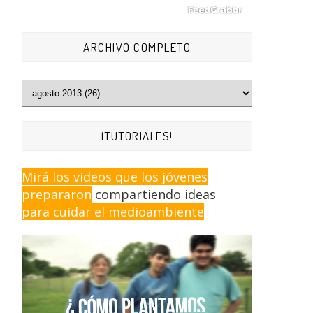
ARCHIVO COMPLETO
¡TUTORIALES!
Mirá los videos que los jóvenes
prepararon
compartiendo ideas
para cuidar el medioambiente