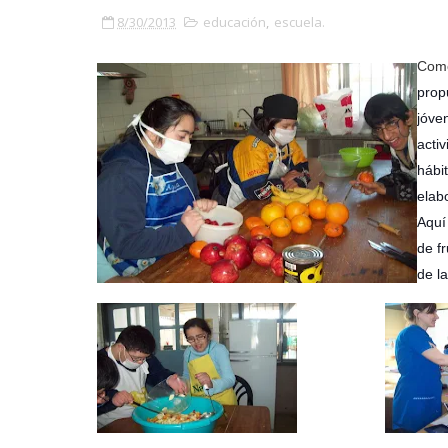
8/30/2013
educación
,
escuela.
Como
prop
jóve
acti
hábi
elab
Aquí
de f
de la