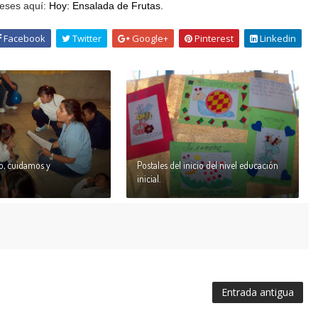
reses aquí:
Hoy: Ensalada de Frutas.
Facebook
Twitter
Google+
Pinterest
Linkedin
o, cuidamos y
Postales del inicio del nivel educación
inicial.
Entrada antigua