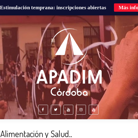
Estimulación temprana: inscripciones abiertas
Más inf
É HACEMOS?
FAMILIAS
CURSOS DE FORMACIÓN
 Alimentación y Salud..