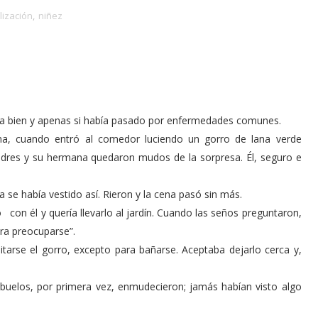
lización
,
niñez
a bien y apenas si había pasado por enfermedades ­comunes.
ena, cuando entró al comedor luciendo un gorro de lana verde
padres y su hermana quedaron mudos de la sorpresa. Él, seguro e
ca se había vestido así. Rieron y la cena pasó sin más.
 con él y quería llevarlo al jardín. Cuando las seños preguntaron,
ara preocuparse”.
arse el gorro, excepto para bañarse. Aceptaba dejarlo cerca y,
 abuelos, por primera vez, enmu­decieron; jamás habían visto algo