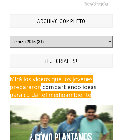
ARCHIVO COMPLETO
¡TUTORIALES!
Mirá los videos que los jóvenes
prepararon
compartiendo ideas
para cuidar el medioambiente