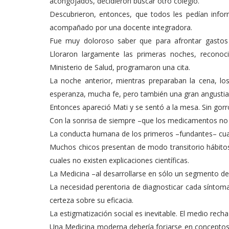
acongojados, decidieron buscar otro colegio.
Descubrieron, entonces, que todos les pedían inform
acompañado por una docente integradora.
Fue muy doloroso saber que para afrontar gastos y
Lloraron largamente las primeras noches, reconoc
Ministerio de Salud, programaron una cita.
La noche anterior, mientras preparaban la cena, los
esperanza, mucha fe, pero también una gran angustia 
Entonces apareció Mati y se sentó a la mesa. Sin gorr
Con la sonrisa de siempre –que los medicamentos no ha
La conducta humana de los primeros –fundantes– cuatr
Muchos chicos presentan de modo transitorio hábitos 
cuales no existen explicaciones científicas.
La Medicina –al desarro­llarse en sólo un segmento de 
La necesidad perentoria de diagnosticar cada síntoma c
certeza sobre su eficacia.
La estigmatización social es inevitable. El medio recha
Una Medicina moderna ­debería forjarse en conceptos