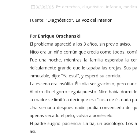
3/30/2015
derechos
,
diagnóstico
,
infancia
,
medica
Fuente:
"Diagnóstico", La Voz del Interior
Por
Enrique Orschanski
El problema apareció a los 3 años, sin previo aviso.
Nico era un niño común que crecía como todos, ­comí
Fue una noche, mientras la familia esperaba la c
ridículamente grande que le tapaba las orejas. Sus 
inmutable, dijo: “Ya está”, y esperó su comida.
La escena era insólita. Él solía ser gracioso, pero nun
Al otro día el gorro seguía puesto. Nico había dormido
la madre se limitó a decir que era “cosa de él, nada p
Una semana después nadie podía convencerlo de quit
apenas secado el pelo, volvía a ponérselo.
El padre sugirió paciencia. La tía, un psicólogo. Los
así.