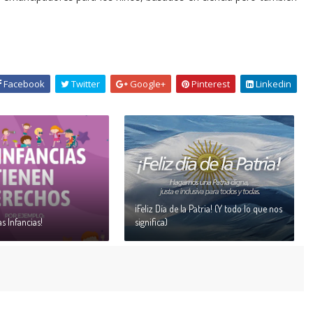
Facebook
Twitter
Google+
Pinterest
Linkedin
¡Feliz Día de la Patria! (Y todo lo que nos
as Infancias!
significa)