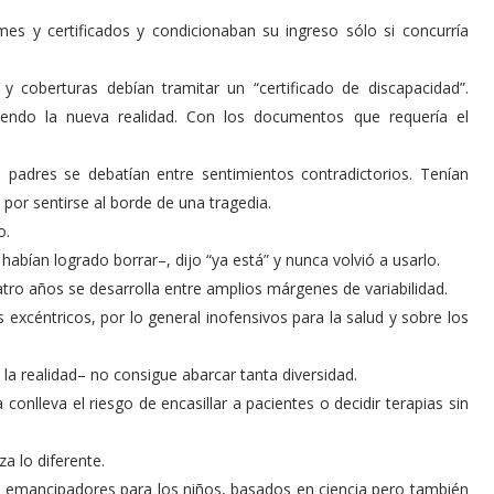
es y certificados y condicionaban su ingreso sólo si concurría
 coberturas debían tramitar un “certificado de discapacidad”.
iendo la nueva realidad. Con los documentos que requería el
 padres se debatían entre sentimientos contradictorios. Tenían
por sentirse al borde de una tragedia.
o.
bían logrado borrar–, dijo “ya está” y nunca volvió a usarlo.
o años se desarrolla entre amplios márgenes de variabi­lidad.
excéntricos, por lo general inofensivos para la salud y sobre los
la realidad– no consigue abarcar tanta diversidad.
onlleva el riesgo de encasillar a pacientes o decidir terapias sin
za lo diferente.
 emancipadores para los niños, basados en ciencia pero también