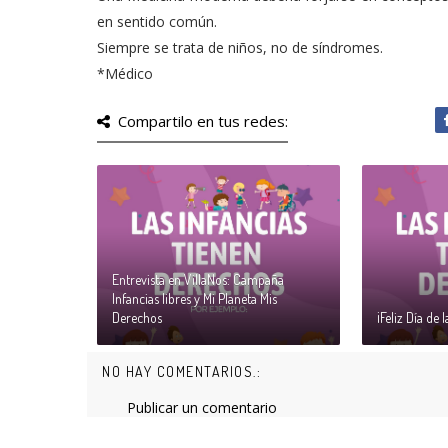
en sentido común.
Siempre se trata de niños, no de síndromes.
*Médico
Compartilo en tus redes:
Entrevista en VillaNos: Campaña
Infancias libres y Mi Planeta Mis
Derechos
¡Feliz Día de l
NO HAY COMENTARIOS.:
Publicar un comentario