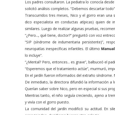
Los padres consultaron. La pediatra lo conocía desde 
solicitó análisis completos. “Debemos descartar todo
Transcurridos tres meses, Nico y el gorro eran una 
dico especialista en conductas atípicas) quien de 
similares. Luego de realizar algunas pruebas, recomen
“¿Pero..., qué tiene, doctor?” preguntó con voz entrec
“SIP (síndrome de indumentaria persistente)”, res
neuropatías inespecíficas infantiles. El último
Manual
lo incluye”.
“¿Mental? Pero, entonces... es grave”, balbuceó el pad
“Esperemos que el tratamiento actúe”, murmuró, imper
En el jardín fueron informados del extraño síndrome. 
De inmediato, la directora difundió la información a
Querían saber sobre Nico, pero en especial si sus prop
Mientras tanto, el niño seguía creciendo, ajeno a tr
y vivía con el gorro puesto.
La comunidad del jardín ­modificó su actitud. En si