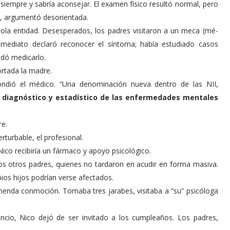
siempre y sabría aconsejar. El examen físico resultó normal, pero
”, argumentó desorientada.
sola entidad. Desesperados, los padres visitaron a un meca (mé­
inmediato declaró reconocer el síntoma; había estudiado casos
dó medi­carlo.
ortada la madre.
pondió el médico. “Una denominación nueva dentro de las NII,
 diagnóstico y estadístico de las enfermedades mentales
re.
turbable, el profesional.
Nico recibiría un fármaco y apoyo psicológico.
 los otros padres, quienes no tardaron en acudir en forma masiva.
ios hijos podrían verse afectados.
emenda conmoción. Tomaba tres jarabes, visitaba a “su” psicóloga
lencio, Nico dejó de ser invitado a los cumpleaños. Los padres,