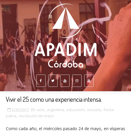
Vivir el 25 como una experiencia intensa.
5/30/2017
acto
,
argentina
,
educación
,
escuela
,
fiesta
patria
,
revolución de mayo
Como cada año, el miércoles pasado 24 de mayo, en vísperas