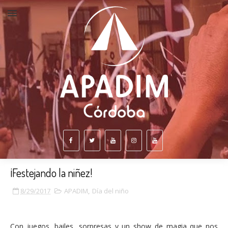
¡Festejando la niñez!
8/29/2017
APADIM
,
Día del niño
Con juegos, bailes, sorpresas y un show de magia que nos