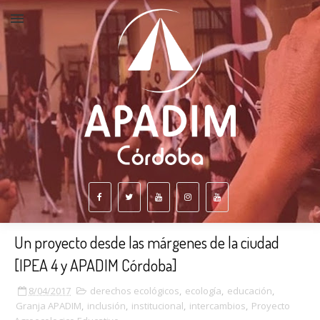
Un proyecto desde las márgenes de la ciudad
[IPEA 4 y APADIM Córdoba]
8/04/2017
derechos ecológicos
,
ecología
,
educación
,
Granja APADIM
,
inclusión
,
institucional
,
intercambios
,
Proyecto