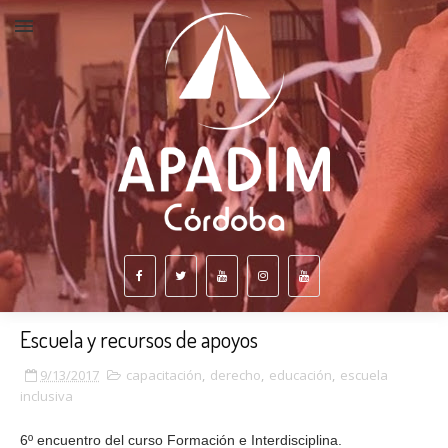
Escuela y recursos de apoyos
9/13/2017
capacitación
,
derecho
,
educación
,
escuela
inclusiva
6º encuentro del curso Formación e Interdisciplina.