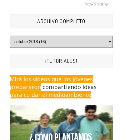
ARCHIVO COMPLETO
¡TUTORIALES!
Mirá los videos que los jóvenes
prepararon
compartiendo ideas
para cuidar el medioambiente