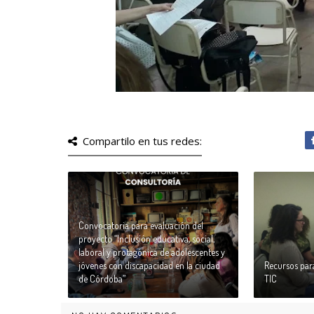
Compartilo en tus redes:
Convocatoria para evaluación del
proyecto “Inclusión educativa, social,
laboral y protagónica de adolescentes y
jóvenes con discapacidad en la ciudad
Recursos par
de Córdoba”
TIC