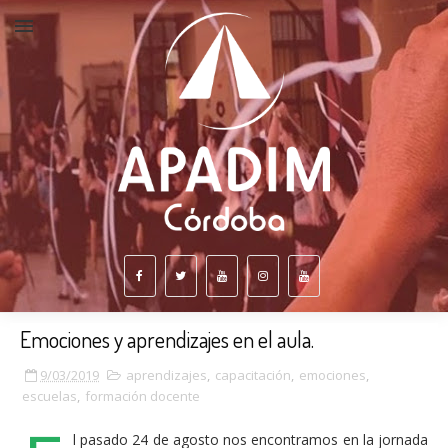
Emociones y aprendizajes en el aula.
9/03/2019
aprendizajes
,
capacitación
,
emociones
,
escuelas
,
formación docente
l pasado 24 de agosto nos encontramos en la jornada