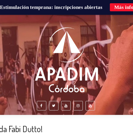
Estimulación temprana: inscripciones abiertas
Más inf
É HACEMOS?
FAMILIAS
CURSOS DE FORMACIÓN
da Fabi Dutto!