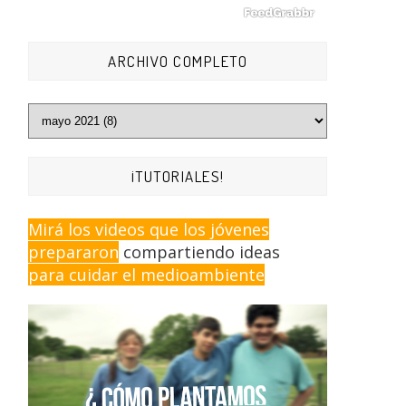
ARCHIVO COMPLETO
¡TUTORIALES!
Mirá los videos que los jóvenes
prepararon
compartiendo ideas
para cuidar el medioambiente