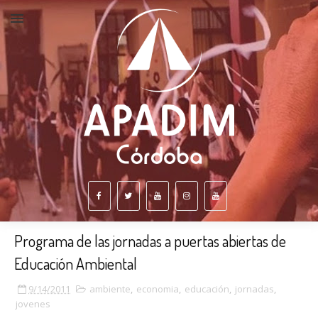
Programa de las jornadas a puertas abiertas de
Educación Ambiental
9/14/2011
ambiente
,
economia
,
educación
,
jornadas
,
jovenes