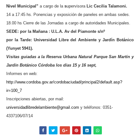
Nivel Municipal”
a cargo de la
s
upervisora
Lic Cecilia Talamoni.
14 a
17:45 hs. Ponencias y exposición de paneles en ambas sedes.
18.00 hs Cierre de las Jornadas a cargo de autoridades Municipales.
SEDE: por la Mañana : U.L.A. Av del Piamonte s/nº
por la Tarde:
Universidad Libre del Ambiente y Jardín Botánico
(Yunyet 5941).
Visitas guiadas a la Reserva Urbana Natural Parque San Martín y
Jardín Botánico Córdoba los días 15 y 16 sept,
Informes en web:
http://www.cordoba.gov.ar/cordobaciudad/principal2/default.asp?
ir=100_7
Inscripciones abiertas, por mail:
universidadlibredelambiente@gmail.com
y
teléfonos: 0351-
4337106/07/14