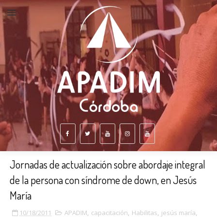
Jornadas de actualización sobre abordaje integral
de la persona con síndrome de down, en Jesús
María
10/18/2011
APADIM
,
capacitación
,
Habilitas
,
jesús maría
,