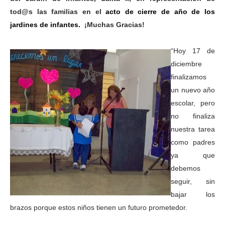
tod@s las familias en el
acto de cierre de año de los
jardines de infantes.
¡Muchas Gracias!
“Hoy 17 de
diciembre
finalizamos
un nuevo año
escolar, pero
no finaliza
nuestra tarea
como padres
ya que
debemos
seguir, sin
bajar los
brazos porque estos niños tienen un futuro prometedor.