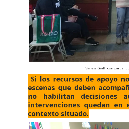
Vanesa Graff compartiendo 
Si los recursos de apoyo n
escenas que deben acompañ
no habilitan decisiones 
intervenciones quedan en e
contexto situado.