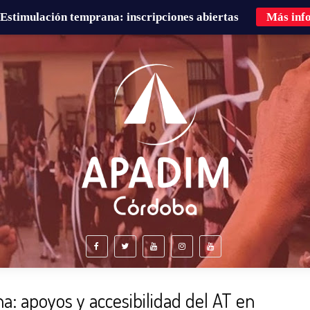
Estimulación temprana: inscripciones abiertas
Más inf
É HACEMOS?
FAMILIAS
CURSOS DE FORMACIÓN
na: apoyos y accesibilidad del AT en