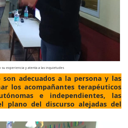
su experiencia y atenta a las inquietudes
o son adecuados a la persona y las
ar los acompañantes terapéuticos
autónomas e independientes, las
l plano del discurso alejadas del