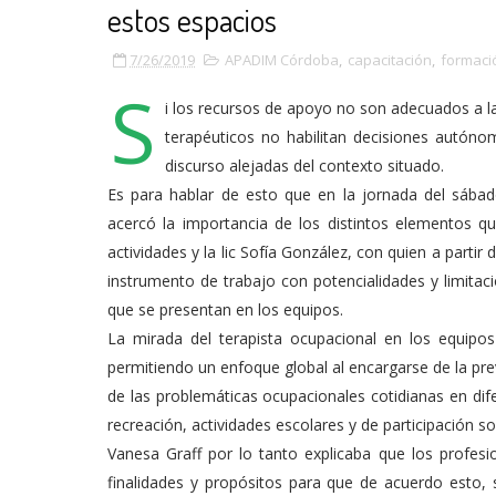
estos espacios
7/26/2019
APADIM Córdoba
,
capacitación
,
formaci
S
i los recursos de apoyo no son adecuados a
terapéuticos no habilitan decisiones autóno
discurso alejadas del contexto situado.
Es para hablar de esto que en la jornada del sába
acercó la importancia de los distintos elementos 
actividades y la lic Sofía González, con quien a partir
instrumento de trabajo con potencialidades y limitac
que se presentan en los equipos.
La mirada del terapista ocupacional en los equipos i
permitiendo un enfoque global al encargarse de la prev
de las problemáticas ocupacionales cotidianas en dife
recreación, actividades escolares y de participación soc
Vanesa Graff por lo tanto explicaba que los profes
finalidades y propósitos para que de acuerdo esto,