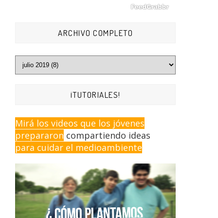
ARCHIVO COMPLETO
¡TUTORIALES!
Mirá los videos que los jóvenes
prepararon
compartiendo ideas
para cuidar el medioambiente